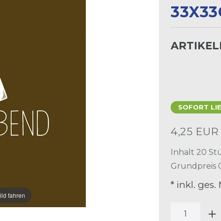
33X3
ARTIKE
SOFORT LI
4,25 EU
Inhalt
20
St
Grundpreis
* inkl. ges.
ild fahren