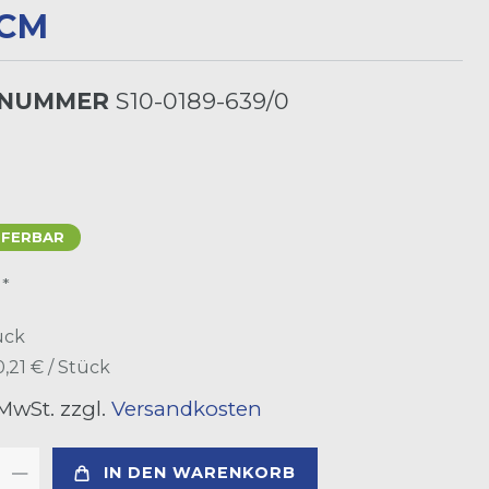
3CM
LNUMMER
S10-0189-639/0
EFERBAR
*
R
ück
0,21 € / Stück
 MwSt. zzgl.
Versandkosten
IN DEN WARENKORB