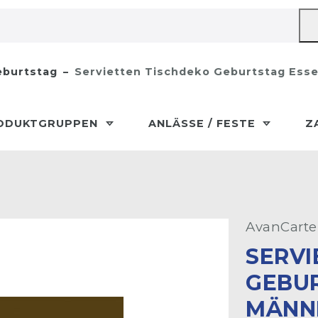
burtstag
Servietten Tischdeko Geburtstag Ess
ODUKTGRUPPEN
ANLÄSSE / FESTE
Z
AvanCarte
SERVI
GEBU
MÄNN