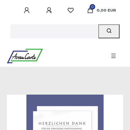
0
0,00 EUR
☰