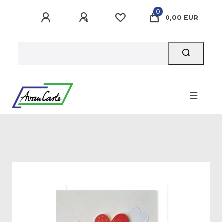
0
0,00 EUR
☰