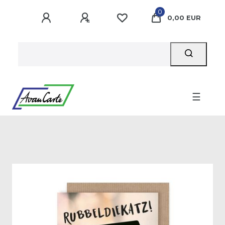
0
0,00 EUR
☰