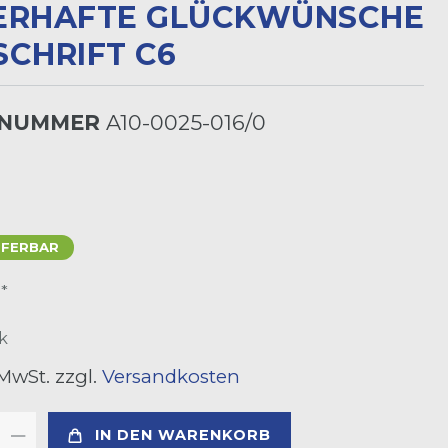
RHAFTE GLÜCKWÜNSCHE G
HRIFT C6
LNUMMER
A10-0025-016/0
EFERBAR
*
R
k
 MwSt. zzgl.
Versandkosten
IN DEN WARENKORB