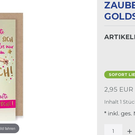
AUBE
OLDSC
ARTIKE
SOFORT LI
2,95 EU
Inhalt
1
Stüc
* inkl. ges.
ild fahren