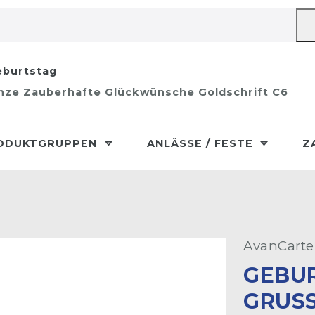
burtstag
änze Zauberhafte Glückwünsche Goldschrift C6
ODUKTGRUPPEN
ANLÄSSE / FESTE
Z
AvanCarte
GEBU
GRUSS