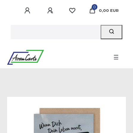
0
0,00 EUR
☰