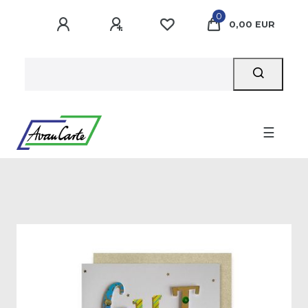
0
0,00 EUR
☰