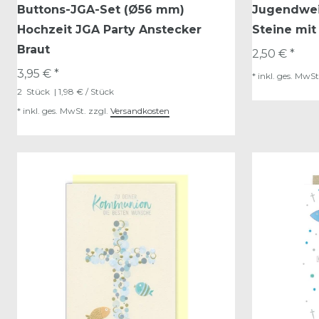
Buttons-JGA-Set (Ø56 mm)
Jugendwei
Hochzeit JGA Party Anstecker
Steine mi
Braut
2,50 € *
3,95 € *
*
inkl. ges. MwSt
2
Stück
| 1,98 € / Stück
*
inkl. ges. MwSt.
zzgl.
Versandkosten