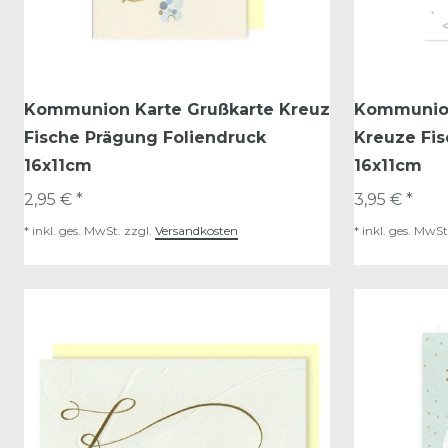
Kommunion Karte Grußkarte Kreuz
Kommunion
Fische Prägung Foliendruck
Kreuze Fi
16x11cm
16x11cm
2,95 € *
3,95 € *
*
inkl. ges. MwSt.
zzgl.
Versandkosten
*
inkl. ges. MwSt