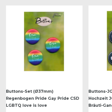
Buttons-Set (Ø37mm)
Buttons-J
Regenbogen Pride Gay Pride CSD
Hochzeit J
LGBTQ love is love
Bräuti-Ga