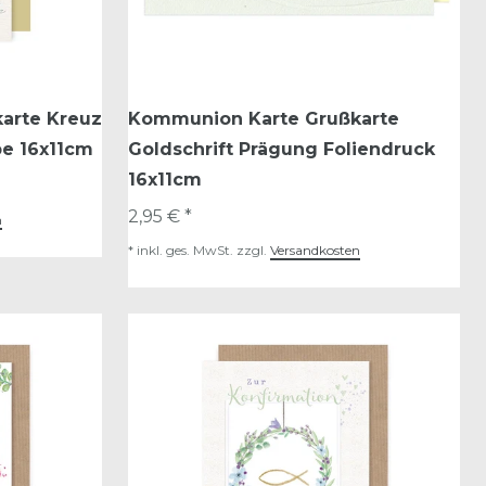
arte Kreuz
Kommunion Karte Grußkarte
e 16x11cm
Goldschrift Prägung Foliendruck
16x11cm
2,95 € *
n
*
inkl. ges. MwSt.
zzgl.
Versandkosten