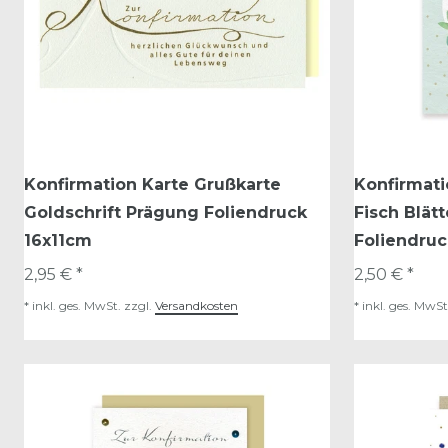
Konfirmation Karte Grußkarte
Konfirmati
Goldschrift Prägung Foliendruck
Fisch Blät
16x11cm
Foliendruc
2,95 € *
2,50 € *
*
inkl. ges. MwSt.
zzgl.
Versandkosten
*
inkl. ges. MwSt