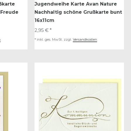
ßkarte
Jugendweihe Karte Avan Nature
 Freude
Nachhaltig schöne Grußkarte bunt
16x11cm
2,95 € *
n
*
inkl. ges. MwSt.
zzgl.
Versandkosten