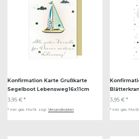
Konfirmation Karte Grußkarte
Konfirmati
Segelboot Lebensweg16x11cm
Blätterkra
3,95 € *
3,95 € *
*
inkl. ges. MwSt.
zzgl.
Versandkosten
*
inkl. ges. MwSt