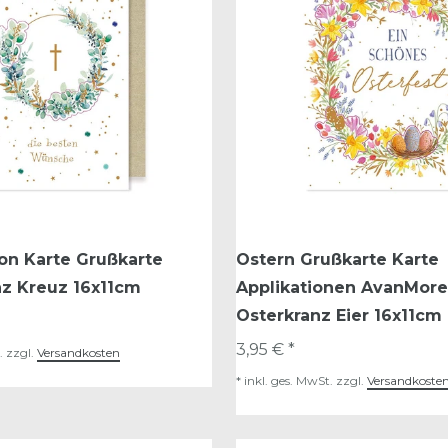
on Karte Grußkarte
Ostern Grußkarte Karte
nz Kreuz 16x11cm
Applikationen AvanMore
Osterkranz Eier 16x11cm
3,95 € *
.
zzgl.
Versandkosten
*
inkl. ges. MwSt.
zzgl.
Versandkoste