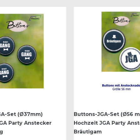
GA-Set (Ø37mm)
Buttons-JGA-Set (Ø56 
GA Party Anstecker
Hochzeit JGA Party Ans
ng
Bräutigam