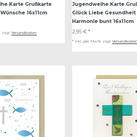
he Karte Grußkarte
Jugendweihe Karte Gru
t Wünsche 16x11cm
Glück Liebe Gesundheit
Harmonie bunt 16x11cm
2,95 € *
.
zzgl.
Versandkosten
*
inkl. ges. MwSt.
zzgl.
Versandkoste