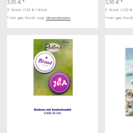
3,95 € *
3,95 € *
3
Stück
| 1,32 € / Stück
3
Stück
| 1,32 €
*
inkl. ges. MwSt.
zzgl.
Versandkosten
*
inkl. ges. MwSt