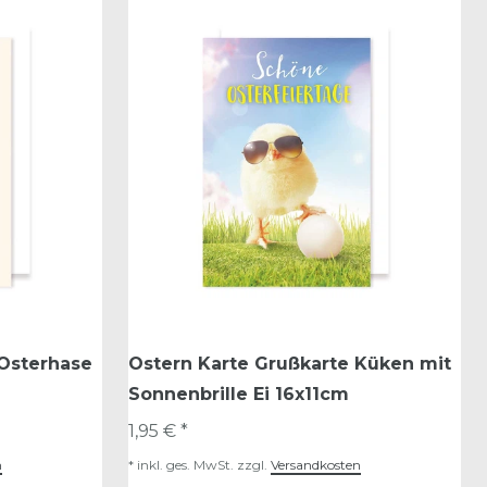
 Osterhase
Ostern Karte Grußkarte Küken mit
Sonnenbrille Ei 16x11cm
1,95 € *
n
*
inkl. ges. MwSt.
zzgl.
Versandkosten