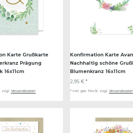
on Karte Grußkarte
Konfirmation Karte Avan
terkranz Prägung
Nachhaltig schöne Gruß
k 16x11cm
Blumenkranz 16x11cm
2,95 € *
.
zzgl.
Versandkosten
*
inkl. ges. MwSt.
zzgl.
Versandkoste